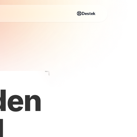
Destek
iden
l