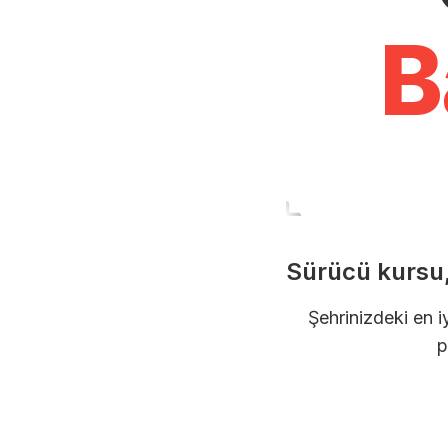
B
Sürücü kursu,
Şehrinizdeki en i
p