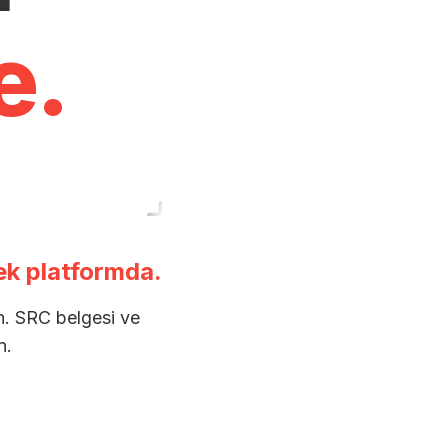
e.
ek platformda.
ın. SRC belgesi ve
n.