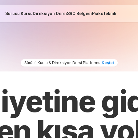
Sürücü Kursu
Direksiyon Dersi
SRC Belgesi
Psikoteknik
Sürücü Kursu & Direksiyon Dersi Platformu
Keşfet
iyetine g
en kısa yo