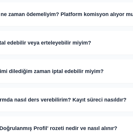
nra uzman eğitmenlerimizden fiyat teklifleri ve özel tanıtım mesaj
ık alanlarını, sertifikalarını, deneyim sürelerini, aldıkları puanları 
e ne zaman ödemeliyim? Platform komisyon alıyor m
eleyerek seçiminizi güvenle yapabilirsiniz.
 ödemelerine aracılık etmez ve ödemelerden komisyon almaz. De
Evet
Hayır
s öncesi/sonrası vb.) tamamen siz ve eğitmeniniz arasında kararlaştı
tal edebilir veya erteleyebilir miyim?
irmeden kapora göndermemeniz tavsiye edilir.
a ertelenmesi durumunda eğitmeninizle doğrudan iletişime geçmelis
Evet
Hayır
aat) haber vermeniz, eğitmenin programının aksamaması açısından
imi dilediğim zaman iptal edebilir miyim?
 eğitmen ile aranızdaki anlaşmaya bağlıdır.
bulunan profil ayarları sekmesinden veya destek ekibimizle iletişi
Evet
Hayır
e sonlandırabilirsiniz. Üyeliğiniz sonlandırıldığında tüm kişisel ve
rmda nasıl ders verebilirim? Kayıt süreci nasıldır?
ilinir.
er alan 'Kayıt Ol' bağlantısından eğitmen hesabı oluşturabilirsini
Evet
Hayır
s verebileceğiniz şehir/ilçeleri, deneyimlerinizi ve biyografinizi d
Doğrulanmış Profil' rozeti nedir ve nasıl alınır?
öğrenci ilanlarına teklif vermeye başlayabilirsiniz.