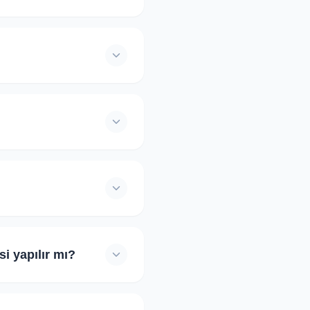
rı Bizde ekibi tarafından
ilme şansını ciddi oranda
 en geç 24 saat (genellikle
nde size SMS/E-posta
di uzmanlığınız,
 saatlik ücretinizi
lidir. Platform üzerinde
mek dışında platformda
i yapılır mı?
 teklif öğrenci tarafından