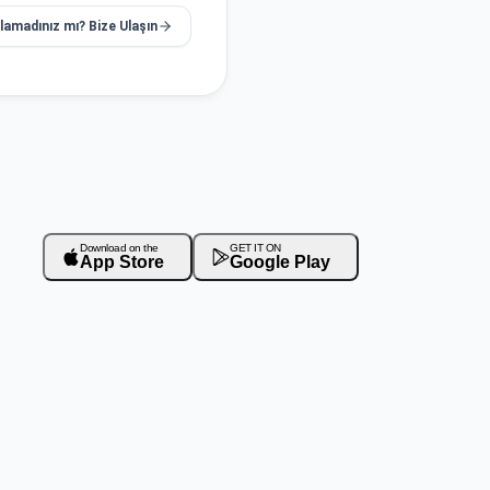
ulamadınız mı? Bize Ulaşın
Download on the
GET IT ON
App Store
Google Play