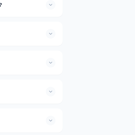
atılırsa; teklif için
?
iz. Ödemeleriniz, BDDK
rçekleştirilir. Ödemeler 3D
lenmiş kanallarla doğrudan
ez ve üçüncü şahıslarla
z. Dersler, akan trafikte
 Eğitmenler kendi
obüs/Minibüs (D, D1) dahil
abilirsiniz.