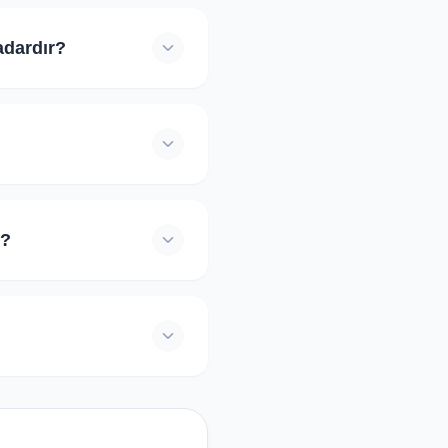
C 1 uluslararası yolcu
 4 ise yurtiçi eşya/yük
adardır?
şık 1 saat süren test
u sürenin sonunda testin
Sadece öğrenci eğitmenin
t'ini onayladığında telefon
m?
telefon numarası, IBAN, e-
i içeren mesajları otomatik
 davranan kişileri, web
tonlarından ekran