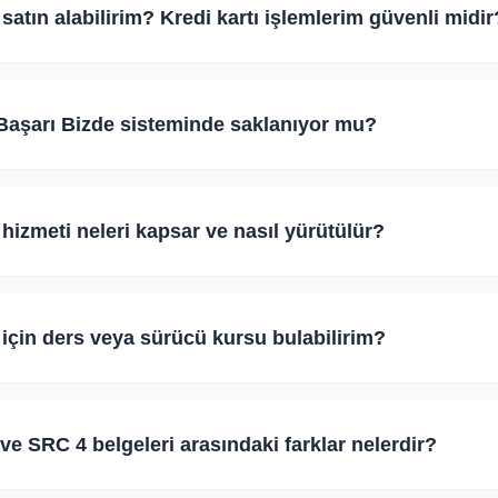
nı tamamen iptal ederse veya ilan süresi dolup sistem tarafından kap
 satın alabilirim? Kredi kartı işlemlerim güvenli midir
za anında ve otomatik olarak iade edilir.
an sayfasından dilediğiniz coin paketini seçerek satın alabilirsin
Evet
Hayır
ico altyapısıyla kredi veya banka kartınız kullanılarak güvenle ge
m Başarı Bizde sisteminde saklanıyor mu?
mlanır.
CI-DSS Level 1 güvenlik standartlarına uygun olarak tamamen şifre
Evet
Hayır
lir. Bilgileriniz Başarı Bizde sunucularına asla ulaşmaz, kaydedilm
 hizmeti neleri kapsar ve nasıl yürütülür?
ya manuel vites seçenekleriyle özel direksiyon dersi alabilirsini
Evet
Hayır
eknikleri, şerit değiştirme ve güvenli sürüş tekniklerini kapsar.
ı için ders veya sürücü kursu bulabilirim?
 aracıyla ders planlayabilirler.
omobil (B, B ehliyeti engelli/otomatik), Kamyon/Tır (C, CE) ve Ot
Evet
Hayır
fları için en iyi sürücü kurslarından ve özel eğitmenlerden teklif al
e SRC 4 belgeleri arasındaki farklar nelerdir?
Evet
Hayır