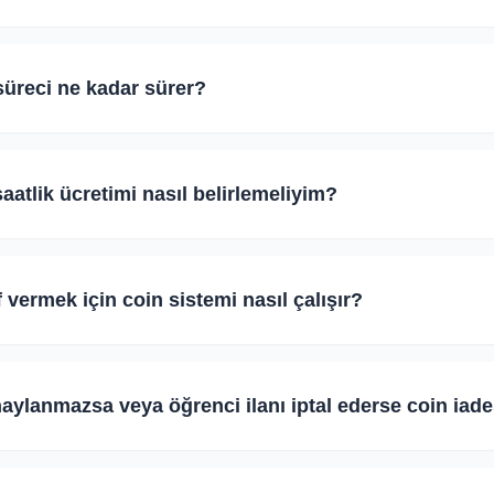
eğitmenlerimizin kimlik, ehliyet veya mesleki sertifikalarının Başa
Evet
Hayır
terir. Bu rozet, öğrencilere güven verir ve tekliflerinizin kabul ed
süreci ne kadar sürer?
ından belgelerinizi yükleyerek doğrulama talep edebilirsiniz.
üklenen belgeler ve profil bilgileri, güvenlik ekibimiz tarafından
Evet
Hayır
izlikle incelenir. Profiliniz onaylandığında veya ek bilgi gerektiği
aatlik ücretimi nasıl belirlemeliyim?
.
 saatlik ücretleri tamamen serbest piyasa koşullarına tabidir. Ken
Evet
Hayır
nız ve dersin kategorisine göre (direksiyon, yazılım, matematik vb.)
if vermek için coin sistemi nasıl çalışır?
klifinizi bu doğrultuda gönderebilirsiniz.
in ders ilanlarına teklif gönderebilmesi için coin sistemimiz geçer
Evet
Hayır
klif göndermek için cüzdanınızdan 10 Coin düşülür. Teklif gönder
aylanmazsa veya öğrenci ilanı iptal ederse coin iades
idat ücreti bulunmamaktadır.
de üzerinde eğitmenlerin hakları güvence altındadır. Gönderdiğiniz
Evet
Hayır