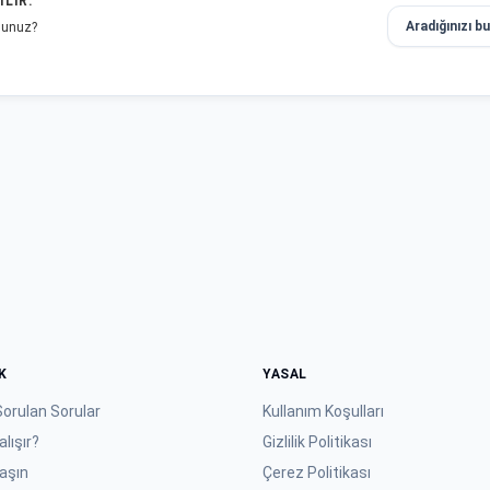
ILIR:
Aradığınızı b
rsunuz?
Evet
Hayır
K
YASAL
Sorulan Sorular
Kullanım Koşulları
alışır?
Gizlilik Politikası
laşın
Çerez Politikası