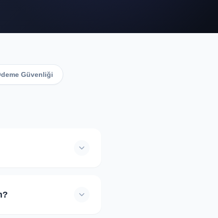
Ödeme Güvenliği
celemek tamamen ücretsizdir.
k bedel talep etmez.
m?