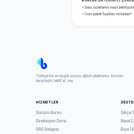
BUNLAR DA ILGINIZI ÇEKEB
✓
Ders ücretlerini nasıl belirliyo
Bu cevap yardımcı oldu mu?
✓
Coin paket fiyatları ne kadar?
Türkiye'nin en büyük sürücü eğitim platformu. Kursları
karşılaştır, teklif al, seç.
HIZMETLER
DESTE
Sürücü Kursu
Sıkça 
Direksiyon Dersi
Nasıl Ç
SRC Belgesi
Bize U