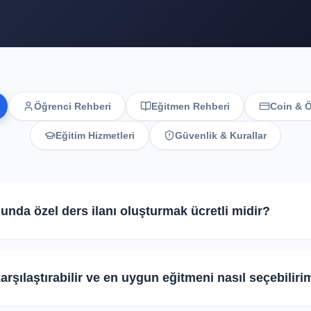
Öğrenci Rehberi
Eğitmen Rehberi
Coin & 
Eğitim Hizmetleri
Güvenlik & Kurallar
unda özel ders ilanı oluşturmak ücretli midir?
im talebi oluşturmak, teklif almak ve eğitmenlerin profillerini in
n ders ilanı açma sürecinde hiçbir üyelik ücreti, komisyon veya e
 karşılaştırabilir ve en uygun eğitmeni nasıl seçebiliri
Evet
Hayır