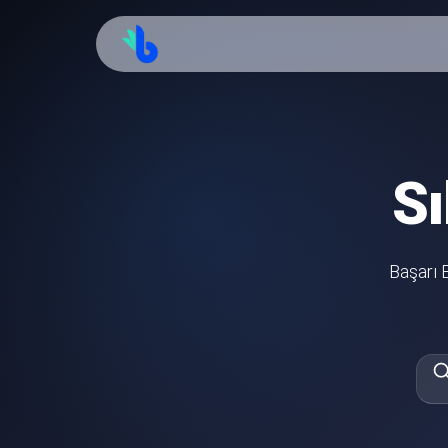
S
Başarı B