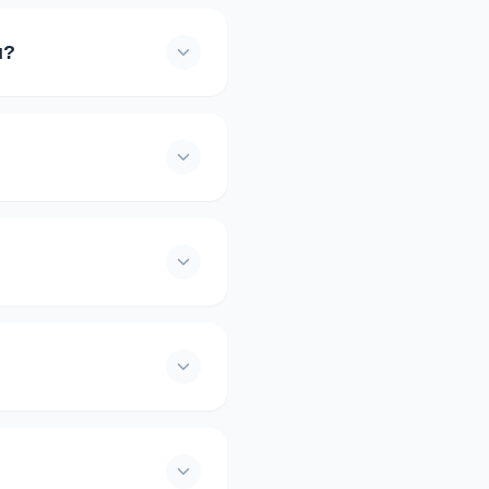
ları alırsınız. Eğitmenlerin
ve diğer öğrencilerin
u?
rs ücreti ve ödeme
rılır. Güvenliğiniz için
iniz. Makul bir süre
 önemlidir. İptal ve
me geçerek üyeliğinizi
rileriniz KVKK
z. Profilinizde uzman
etaylıca doldurup kaydınızı