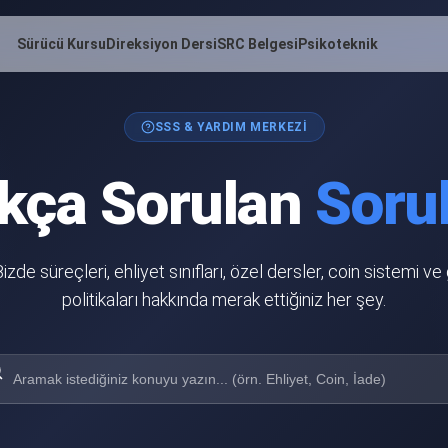
Sürücü Kursu
Direksiyon Dersi
SRC Belgesi
Psikoteknik
SSS & YARDIM MERKEZI
ıkça Sorulan
Soru
izde süreçleri, ehliyet sınıfları, özel dersler, coin sistemi ve
politikaları hakkında merak ettiğiniz her şey.