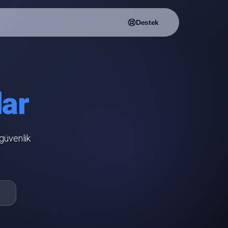
Destek
lar
 güvenlik